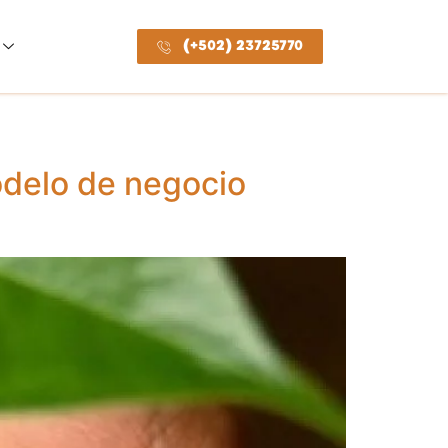
(+502) 23725770
odelo de negocio