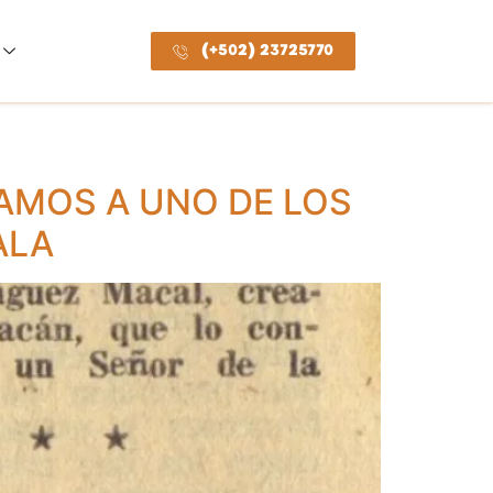
(+502) 23725770
EAMOS A UNO DE LOS
ALA