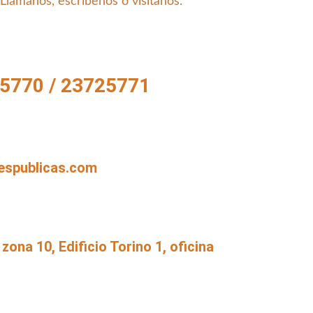
Llámanos, escríbenos o visítanos.
25770 / 23725771
espublicas.com
zona 10, Edificio Torino 1, oficina