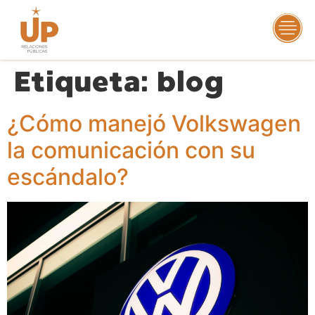
Etiqueta:
blog
¿Cómo manejó Volkswagen
la comunicación con su
escándalo?