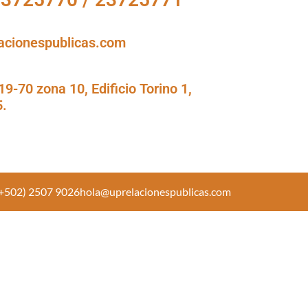
acionespublicas.com
9-70 zona 10, Edificio Torino 1,
5.
+502) 2507 9026
hola@uprelacionespublicas.com