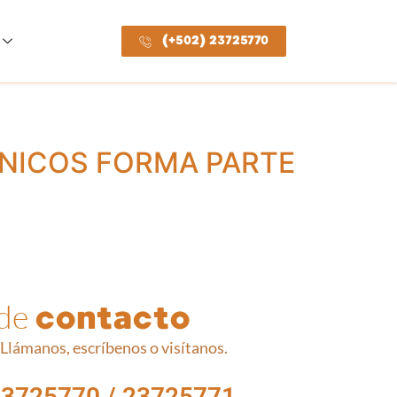
(+502) 23725770
ÁNICOS FORMA PARTE
 de
contacto
Llámanos, escríbenos o visítanos.
23725770 / 23725771