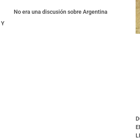
No era una discusión sobre Argentina
 Y
D
E
L