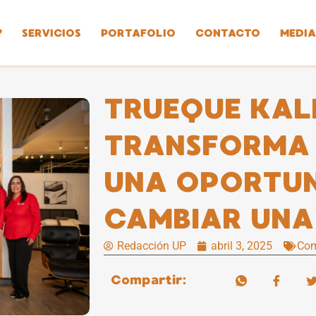
?
SERVICIOS
PORTAFOLIO
CONTACTO
MEDIA
TRUEQUE KALE
TRANSFORMA 
UNA OPORTUN
CAMBIAR UNA
Redacción UP
abril 3, 2025
Com
Compartir: