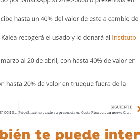
cibe hasta un 40% del valor de este a cambio de
 Kalea recogerá el usado y lo donará al
Instituto
marzo al 20 de abril, con hasta 40% de valor en
on hasta 20% de valor en trueque fuera de la
SIGUIENTE
SANTIAGO CRUZ REVIVE LA MAGIA “CRUCE DE CAMINOS” CON EL LANZAMIENTO DE 6:00 a.m. (Versión 2025)
PriceSmart expande su presencia en Costa Rica con un nuevo Club en Cartago
bién te puede inter