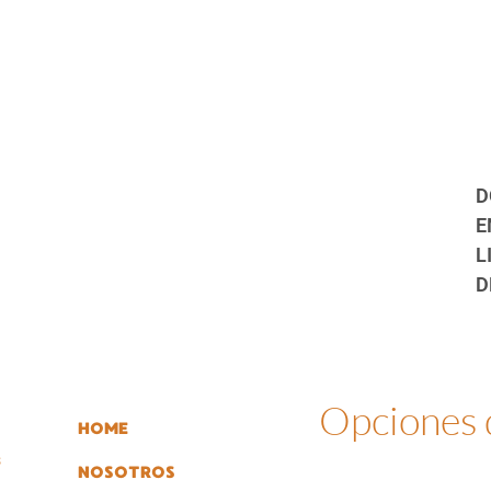
D
E
L
D
Opciones
HOME
s
NOSOTROS