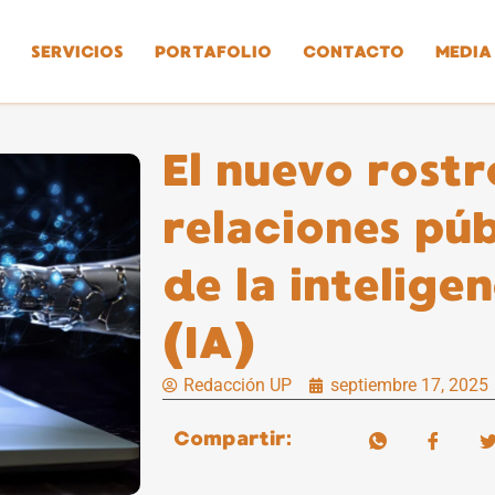
SERVICIOS
PORTAFOLIO
CONTACTO
MEDIA
El nuevo rostr
relaciones púb
de la inteligen
(IA)
Redacción UP
septiembre 17, 2025
Compartir: