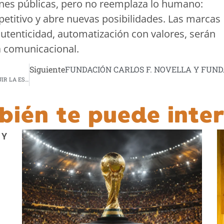
ones públicas, pero no reemplaza lo humano:
epetitivo y abre nuevas posibilidades. Las marcas
autenticidad, automatización con valores, serán
 comunicacional.
Siguiente
FUNDACIÓN CARLOS F. NOVELLA Y FU
PROGRESO HACE ENTREGA DE TERRENO PARA CONSTRUIR LA ESTACIÓN 14 DE BOMBEROS MUNICIPALES EN LA ZONA 6 DE LA CIUDAD
bién te puede inter
 Y