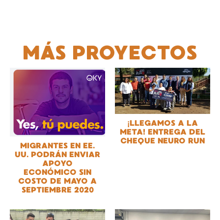
MÁS PROYECTOS
¡LLEGAMOS A LA
META! ENTREGA DEL
CHEQUE NEURO RUN
MIGRANTES EN EE.
UU. PODRÁN ENVIAR
APOYO
ECONÓMICO SIN
COSTO DE MAYO A
SEPTIEMBRE 2020