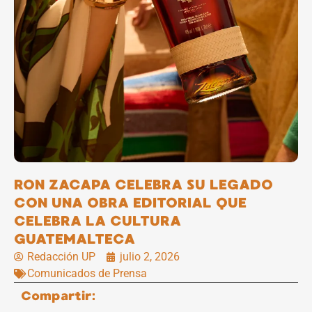
RON ZACAPA CELEBRA SU LEGADO
CON UNA OBRA EDITORIAL QUE
CELEBRA LA CULTURA
GUATEMALTECA
Redacción UP
julio 2, 2026
Comunicados de Prensa
Compartir: