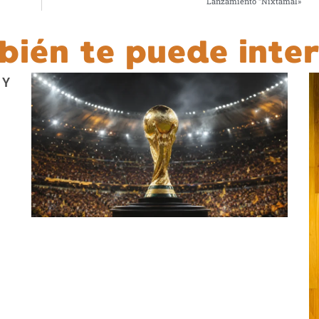
Lanzamiento “Nixtamal»
bién te puede inter
 Y