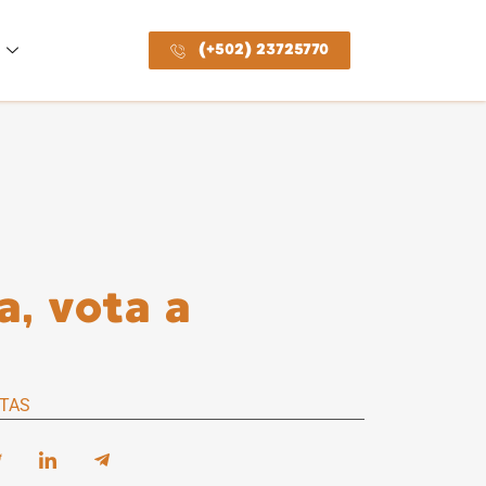
(+502) 23725770
a, vota a
TAS