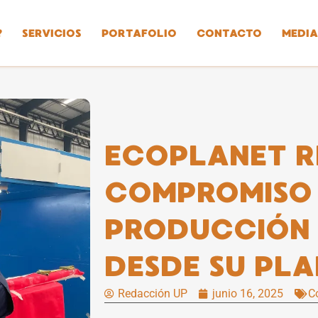
?
SERVICIOS
PORTAFOLIO
CONTACTO
MEDIA
ECOPLANET R
COMPROMISO
PRODUCCIÓN 
DESDE SU PL
Redacción UP
junio 16, 2025
C