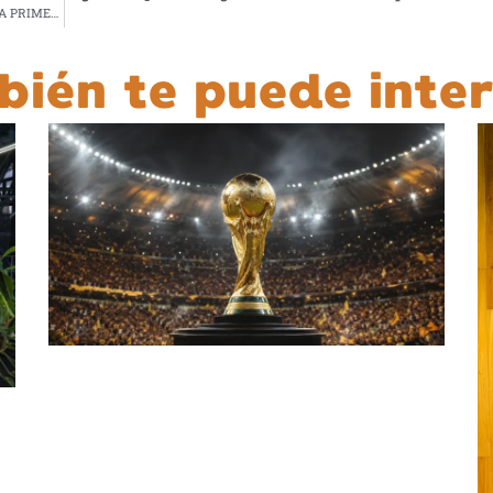
EL INSTITUTO NEUROLÓGICO DE GUATEMALA LANZA LA PRIMERA PLATAFORMA DIGITAL EN LATINOAMÉRICA PARA PERSONAS CON DISCAPACIDAD INTELECTUAL O AUTISMO
bién te puede inter