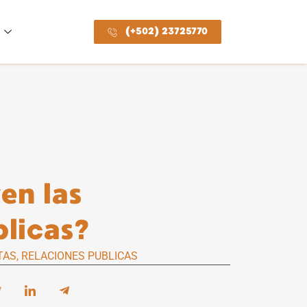
(+502) 23725770
en las
blicas?
TAS
,
RELACIONES PUBLICAS